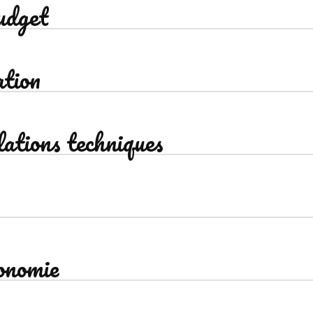
udget
ation
ations techniques
onomie